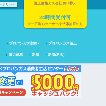
適正価格ガス会社切り替え
ーポリシー
24時間受付可
※一戸建て/オーナー様/大家許可の方
プロパンガス契約
プロパンガス値上
電力価格
新着
新着(料金)