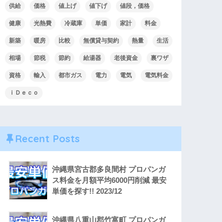
供給
価格
値上げ
値下げ
値段，価格
健康
光熱費
冷蔵庫
単価
家計
料金
新築
暖房
比較
無償貸与契約
熱量
生活
相場
節税
節約
給湯器
老後資金
裏ワザ
資格
輸入
都市ガス
電力
電気
電気料金
ｉＤｅｃｏ
Recent Posts
沖縄県宮古郡多良間村 プロパンガ
ス料金を月額平均6000円削減 最安
単価を探す!! 2023/12
沖縄県八重山郡竹富町 プロパンガ