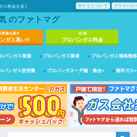
サイトについて
プライバシ
ガス料金を安く
気 のファトマグ
安単価を探す
全 国
ンガス高い!!
プロパンガス料金
ロパンガス単価
プロパンガス業者
プロパンガス価格推移
ロパンガス使用量
プロパンガス一戸建・集合
都市ガス