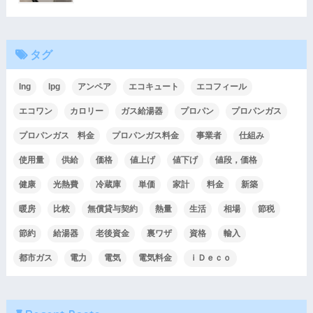
タグ
lng
lpg
アンペア
エコキュート
エコフィール
エコワン
カロリー
ガス給湯器
プロパン
プロパンガス
プロパンガス 料金
プロパンガス料金
事業者
仕組み
使用量
供給
価格
値上げ
値下げ
値段，価格
健康
光熱費
冷蔵庫
単価
家計
料金
新築
暖房
比較
無償貸与契約
熱量
生活
相場
節税
節約
給湯器
老後資金
裏ワザ
資格
輸入
都市ガス
電力
電気
電気料金
ｉＤｅｃｏ