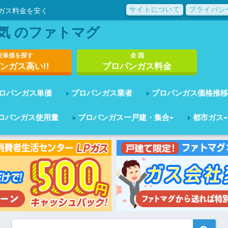
サイトについて
プライバシ
ガス料金を安く
気 のファトマグ
安単価を探す
全 国
ンガス高い!!
プロパンガス料金
ロパンガス単価
プロパンガス業者
プロパンガス価格推移
ロパンガス使用量
プロパンガス一戸建・集合
都市ガス