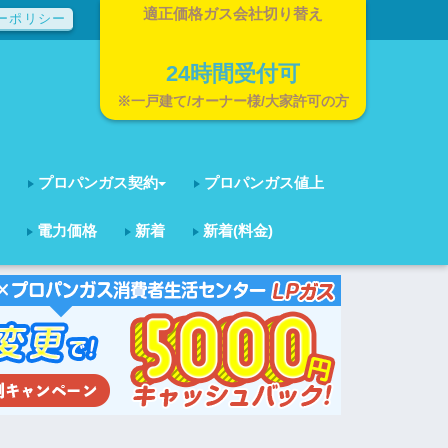
適正価格ガス会社切り替え
ーポリシー
24時間受付可
※一戸建て/オーナー様/大家許可の方
プロパンガス契約
プロパンガス値上
電力価格
新着
新着(料金)