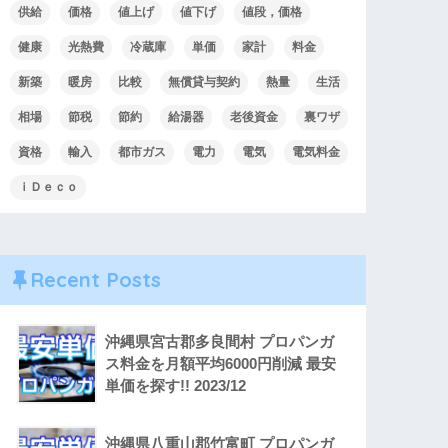
供給
価格
値上げ
値下げ
値段，価格
健康
光熱費
冷蔵庫
単価
家計
料金
新築
暖房
比較
無償貸与契約
熱量
生活
相場
節税
節約
給湯器
老後資金
裏ワザ
資格
輸入
都市ガス
電力
電気
電気料金
ｉＤｅｃｏ
Recent Posts
沖縄県宮古郡多良間村 プロパンガ
ス料金を月額平均6000円削減 最安
単価を探す!! 2023/12
沖縄県八重山郡竹富町 プロパンガ