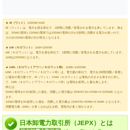
★
W（ワット）
1000W=1kW
W（ワット）は、電力を測る単位で、1秒間に消費／発電される電力を表しています。例え
ば、30Wの電球と100Wの電球では100Wの電球の方が1秒間に消費する電力が多いので、
その分100Wの電球の方が明るくなります。
★
kW（キロワット）
1kW=1000W
kW（キロワット）は、電力を測る単位で、1秒間に消費／発電される電力を表しています。
1kWは1000Wになります。
★
kWh（キロワットアワー／キロワット時）
1kWh=1000Wh
kWh（キロワットアワー／キロワット時）は、電力量の単位で、電力を1時間消費／発電し
た場合の電力量です。W（ワット）やkW（キロワット）は電気の大きさを表すのに対し
て、kWh（キロワットアワー／キロワット時）は電気を使用した量を表します。
例えば、
50Wの電球を0.5h使用した場合、消費した電力量は 50W✕0.5h=25Wh=0.025kWh となり
ます。
10Wの電球を5h使用した場合、消費した電力量は 10W✕5h=50Wh=0.5kWh となります。
消費電力量（kWh）が多くなればなる程、電気代が多く掛かります。
日本卸電力取引所（JEPX）とは