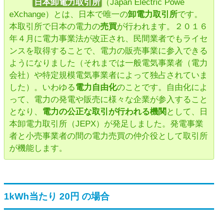
日本卸電力取引所
（Japan Electric Powe
eXchange）とは、日本で唯一の
卸電力取引所
です。
本取引所で日本の電力の
売買
が行われます。２０１６
年４月に電力事業法が改正され、民間業者でもライセ
ンスを取得することで、電力の販売事業に参入できる
ようになりました（それまでは一般電気事業者（電力
会社）や特定規模電気事業者によって独占されていま
した）。いわゆる
電力自由化
のことです。自由化によ
って、電力の発電や販売に様々な企業が参入すること
となり、
電力の公正な取引が行われる機関
として、日
本卸電力取引所（JEPX）が発足しました。発電事業
者と小売事業者の間の電力売買の仲介役として取引所
が機能します。
1kWh当たり 20円 の場合