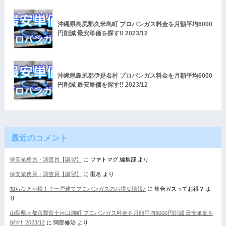
沖縄県島尻郡久米島町 プロパンガス料金を月額平均6000
円削減 最安単価を探す!! 2023/12
沖縄県島尻郡伊是名村 プロパンガス料金を月額平均6000
円削減 最安単価を探す!! 2023/12
最近のコメント
保安業務員・調査員【講習】
に
ファトマグ 編集部
より
保安業務員・調査員【講習】
に
匿名
より
知らなきゃ損！？一戸建てプロパンガスのお得な情報♪
に
集合ガスってお得？
よ
り
山梨県南都留郡富士河口湖町 プロパンガス料金を月額平均6000円削減 最安単価を
探す!! 2023/12
に
阿部修治
より