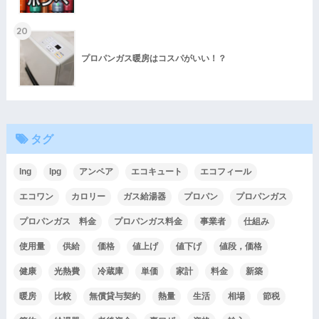
20
プロパンガス暖房はコスパがいい！？
タグ
lng
lpg
アンペア
エコキュート
エコフィール
エコワン
カロリー
ガス給湯器
プロパン
プロパンガス
プロパンガス 料金
プロパンガス料金
事業者
仕組み
使用量
供給
価格
値上げ
値下げ
値段，価格
健康
光熱費
冷蔵庫
単価
家計
料金
新築
暖房
比較
無償貸与契約
熱量
生活
相場
節税