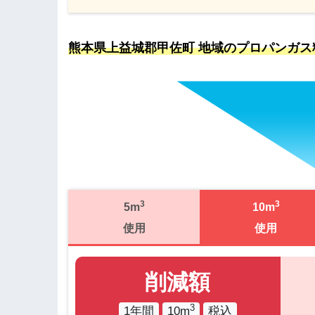
熊本県上益城郡甲佐町 地域のプロパンガス
3
3
5m
10m
使用
使用
削減額
3
1年間
10m
税込