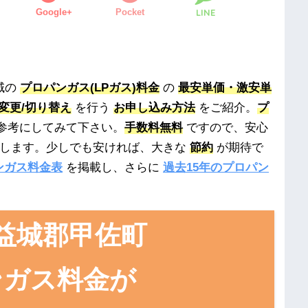
Google+
Pocket
LINE
域の
プロパンガス(LPガス)料金
の
最安単価・激安単
変更/切り替え
を行う
お申し込み方法
をご紹介。
プ
参考にしてみて下さい。
手数料無料
ですので、安心
用します。少しでも安ければ、大きな
節約
が期待で
ンガス料金表
を掲載し、さらに
過去15年のプロパン
益城郡甲佐町
ンガス料金が