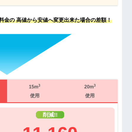
料金の 高値から安値へ変更出来た場合の差額！
3
3
15m
20m
使用
使用
削減!!