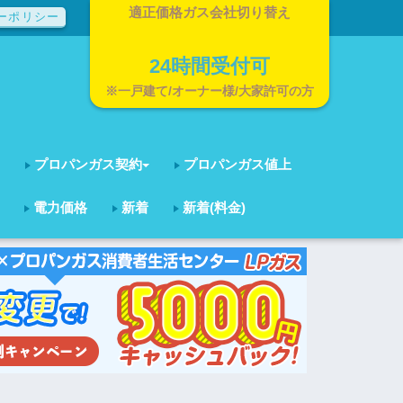
適正価格ガス会社切り替え
ーポリシー
24時間受付可
※一戸建て/オーナー様/大家許可の方
プロパンガス契約
プロパンガス値上
電力価格
新着
新着(料金)