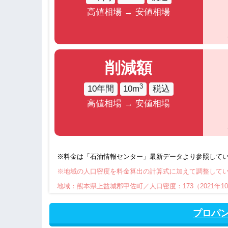
高値相場 → 安値相場
削減額
3
10年間
10m
税込
高値相場 → 安値相場
※料金は「石油情報センター」最新データより参照して
※地域の人口密度を料金算出の計算式に加えて調整して
地域：熊本県上益城郡甲佐町／人口密度：173（2021年1
プロパン