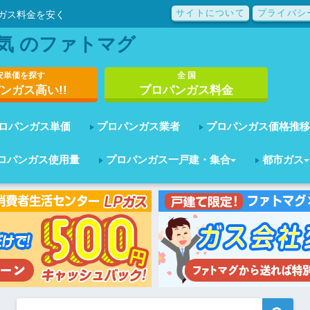
サイトについて
プライバシ
ガス料金を安く
気 のファトマグ
安単価を探す
全 国
ンガス高い!!
プロパンガス料金
ロパンガス単価
プロパンガス業者
プロパンガス価格推移
ロパンガス使用量
プロパンガス一戸建・集合
都市ガス