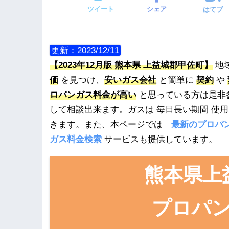
ツイート
シェア
はてブ
更新：2023/12/11
【2023年12月版 熊本県 上益城郡甲佐町】
地
価
を見つけ、
安いガス会社
と簡単に
契約
や
ロパンガス料金が高い
と思っている方は是非
して相談出来ます。ガスは 毎日長い期間 使
きます。また、本ページでは
最新のプロパ
ガス料金検索
サービスも提供しています。
熊本県上
プロパ