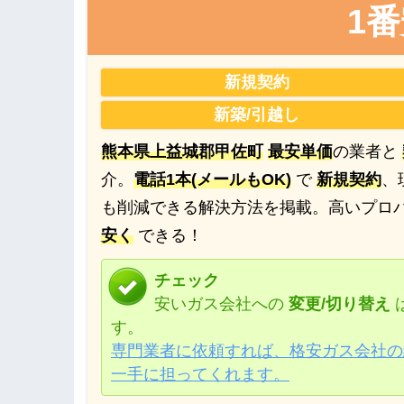
1
新規契約
新築/引越し
熊本県上益城郡甲佐町
最安単価
の業者と
介。
電話1本(メールもOK)
で
新規契約
、
も削減できる解決方法を掲載。高いプロ
安く
できる！
チェック
安いガス会社への
変更/切り替え
す。
専門業者に依頼すれば、格安ガス会社の
一手に担ってくれます。