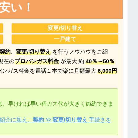
番安い！
変更/切り替え
一戸建て
契約
、
変更/切り替え
を行うノウハウをご紹
現在の
プロパンガス料金
が最大 約
40％～50％
パンガス料金を電話１本で楽に月額最大
6,000円
は、早ければ早い程ガス代が大きく節約できま
紹介に加え、
契約
や
変更/切り替え
手続きを