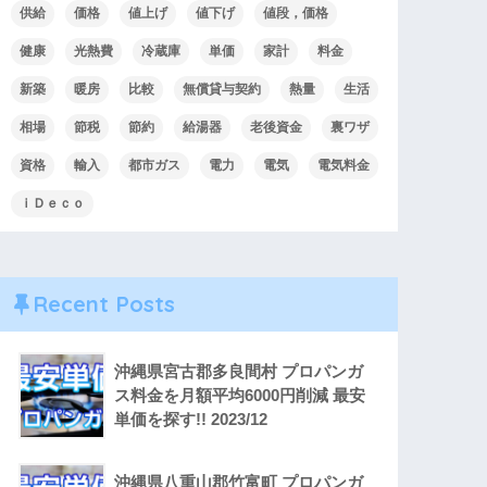
供給
価格
値上げ
値下げ
値段，価格
健康
光熱費
冷蔵庫
単価
家計
料金
新築
暖房
比較
無償貸与契約
熱量
生活
相場
節税
節約
給湯器
老後資金
裏ワザ
資格
輸入
都市ガス
電力
電気
電気料金
ｉＤｅｃｏ
Recent Posts
沖縄県宮古郡多良間村 プロパンガ
ス料金を月額平均6000円削減 最安
単価を探す!! 2023/12
沖縄県八重山郡竹富町 プロパンガ