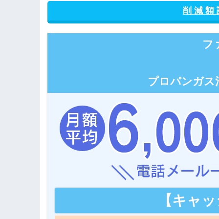
削 減 
フ
プロパンガス
【キャッ