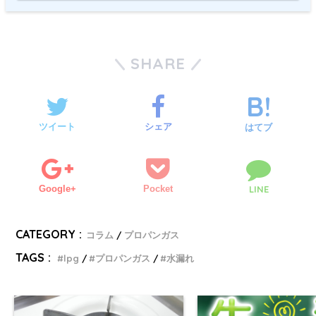
プロパンガス消費者生
1ヶ月の使用量と請求金額をご入力し、「診断
活センター
格
する」ボタンを押してください。
安なガス会社を紹介する専門機関
SHARE
現在のご使用量㎥
1
お住まいのエ
リアで適正価格のガス会社を探し、契約後も料金
ツイート
シェア
はてブ
の保証監視を行い、無料代行なので安心してご相
談できます。契約や変更手続きを一手に引き受け
現在のご請求金額
2
るので煩わしい思いをせず任せられます。
Google+
Pocket
LINE
ファトマグ×プロパンガス消費者生活センタ
ー
CATEGORY :
コラム
プロパンガス
クリック
TAGS :
3
lpg
プロパンガス
水漏れ
0120-926-341[プロパンガス消費者生活セ
ンター]