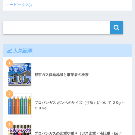
ィーピックス)』
【半角英数】
住居種別
7
*必須
人気記事
1
築年数
8
都市ガス供給地域と事業者の検索
2
現在建築中などで未入居の方は「0」(数字のゼロ)を入力し
て下さい。
プロパンガス ボンベのサイズ（寸法）について ２Kg ～
５０Kg
ガス使用量 ㎥
9
3
プロパンガスの比重や重さ（ガス比重・液比重・kg／