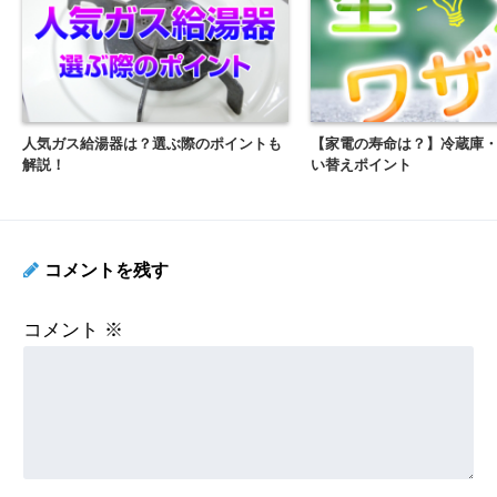
1ヶ月の使用量と請求金額をご入力し、「診断する」ボタン
を押してください。
【４つのご要望に対応】
人気ガス給湯器は？選ぶ際のポイントも
【家電の寿命は？】冷蔵庫
解説！
い替えポイント
新規契約
変更/切り替え
引越し
一戸建て
コメントを残す
【４つのご安心】
コメント
※
適正価格
近所で安心
無料代行
値上防止