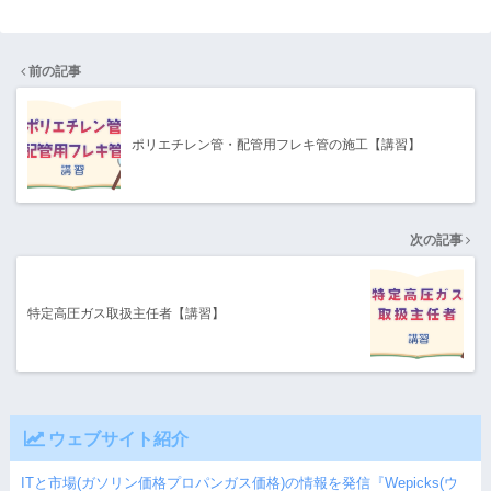
前の記事
【半角数字】 例：1234567
ポリエチレン管・配管用フレキ管の施工【講習】
住所
4
*必須
次の記事
電話番号
5
特定高圧ガス取扱主任者【講習】
*必須
例：09012345678
ウェブサイト紹介
メールアドレス
6
*必須
ITと市場(ガソリン価格プロパンガス価格)の情報を発信『Wepicks(ウ