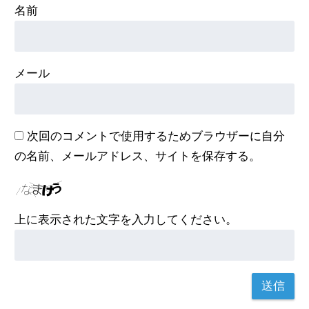
名前
ご注意
*
は必須項目です。
※任意項目もご入力頂けますと、よりスムーズなご対応が
可能になります。
メール
※集合住宅にお住いの方は、ガス会社変更の許可を大家さ
んに得てからお問い合わせ下さい。
次回のコメントで使用するためブラウザーに自分
氏名（漢字）
1
*必須
の名前、メールアドレス、サイトを保存する。
上に表示された文字を入力してください。
氏名（かな）
2
*必須
郵便番号
3
*必須