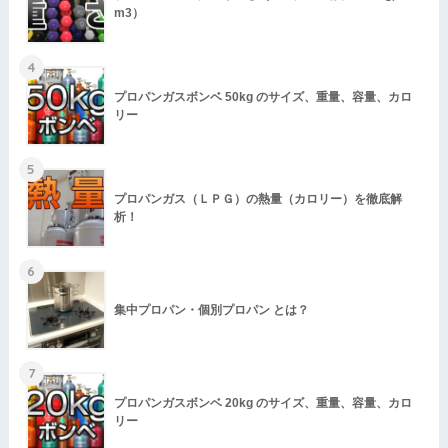
m3）
3
ｍ
現在建築中などで未入居の方は「0」(数字のゼロ)を入力し
4
て下さい。
プロパンガスボンベ 50kg のサイズ、重量、容量、カロ
リー
直近のガス請求額
10
5
プロパンガス（ＬＰＧ）の熱量（カロリー）を徹底解
析！
円 (税込)
6
契約ガス会社
11
集中プロパン・個別プロパン とは？
7
【検針票か領収書参照】
プロパンガスボンベ 20kg のサイズ、重量、容量、カロ
リー
ご用件
12