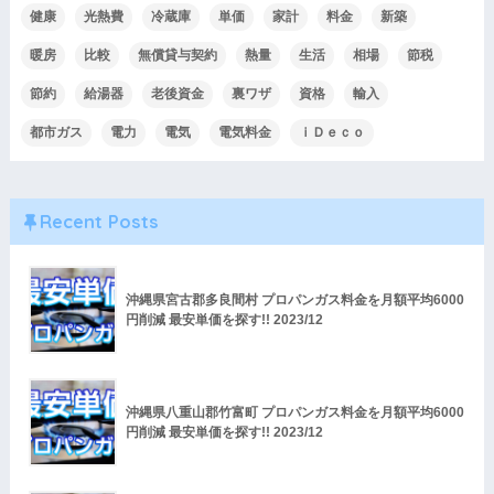
健康
光熱費
冷蔵庫
単価
家計
料金
新築
暖房
比較
無償貸与契約
熱量
生活
相場
節税
節約
給湯器
老後資金
裏ワザ
資格
輸入
都市ガス
電力
電気
電気料金
ｉＤｅｃｏ
Recent Posts
沖縄県宮古郡多良間村 プロパンガス料金を月額平均6000
円削減 最安単価を探す!! 2023/12
沖縄県八重山郡竹富町 プロパンガス料金を月額平均6000
円削減 最安単価を探す!! 2023/12