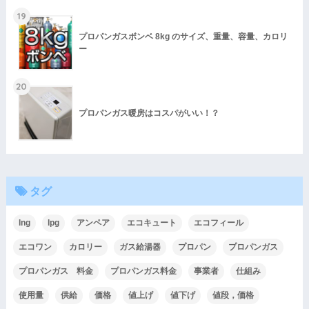
19
プロパンガスボンベ 8kg のサイズ、重量、容量、カロリ
ー
20
プロパンガス暖房はコスパがいい！？
タグ
lng
lpg
アンペア
エコキュート
エコフィール
エコワン
カロリー
ガス給湯器
プロパン
プロパンガス
プロパンガス 料金
プロパンガス料金
事業者
仕組み
使用量
供給
価格
値上げ
値下げ
値段，価格