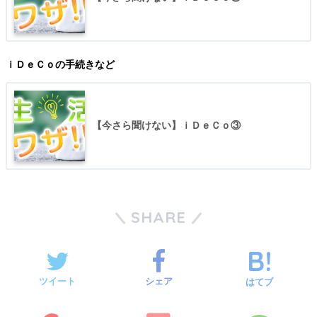
ｉＤｅＣｏの手続きなど
【今さら聞けない】ｉＤｅＣｏ③
SHARE
ツイート
シェア
はてブ