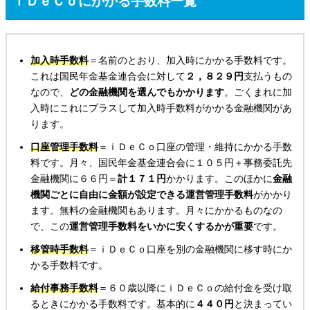
ｉＤｅＣｏにかかる手数料一覧
加入時手数料
＝名前のとおり、加入時にかかる手数料です。
これは国民年金基金連合会に対して
２，８２９円
支払うもの
なので、
どの金融機関を選んでもかかります
。ごくまれに加
入時にこれにプラスして加入時手数料がかかる金融機関があ
ります。
口座管理手数料
＝ｉＤｅＣｏ口座の管理・維持にかかる手数
料です。月々、国民年金基金連合会に１０５円＋事務委託先
金融機関に６６円＝
計１７１円
かかります。このほかに
金融
機関ごとに自由に金額が設定できる運営管理手数料
がかかり
ます。無料の金融機関もあります。月々にかかるものなの
で、この
運営管理手数料をいかに安くするかが重要
です。
移管時手数料
＝ｉＤｅＣｏ口座を別の金融機関に移す時にか
かる手数料です。
給付事務手数料
＝６０歳以降にｉＤｅＣｏの給付金を受け取
るときにかかる手数料です。基本的に
４４０円
と決まってい