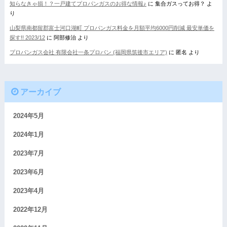
知らなきゃ損！？一戸建てプロパンガスのお得な情報♪
に
集合ガスってお得？
よ
り
山梨県南都留郡富士河口湖町 プロパンガス料金を月額平均6000円削減 最安単価を
探す!! 2023/12
に
阿部修治
より
プロパンガス会社 有限会社一条プロパン (福岡県筑後市エリア)
に
匿名
より
アーカイブ
2024年5月
2024年1月
2023年7月
2023年6月
2023年4月
2022年12月